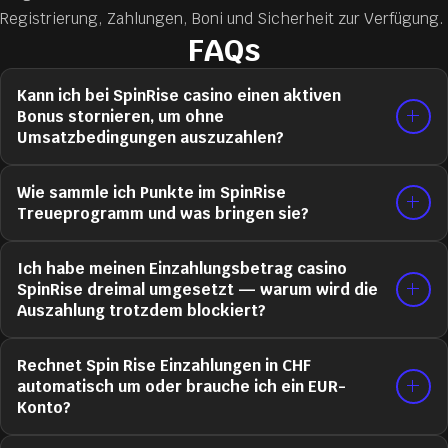
Registrierung, Zahlungen, Boni und Sicherheit zur Verfügung.
FAQs
Kann ich bei SpinRise casino einen aktiven
Bonus stornieren, um ohne
Umsatzbedingungen auszuzahlen?
Wie sammle ich Punkte im SpinRise
Treueprogramm und was bringen sie?
Ich habe meinen Einzahlungsbetrag casino
SpinRise dreimal umgesetzt — warum wird die
Auszahlung trotzdem blockiert?
Rechnet Spin Rise Einzahlungen in CHF
automatisch um oder brauche ich ein EUR-
Konto?