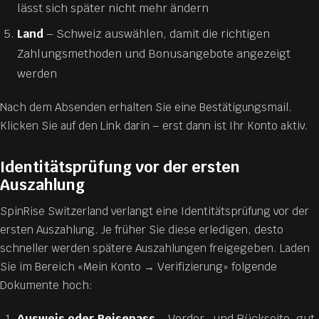
lässt sich später nicht mehr ändern
Land
– Schweiz auswählen, damit die richtigen
Zahlungsmethoden und Bonusangebote angezeigt
werden
Nach dem Absenden erhalten Sie eine Bestätigungsmail.
Klicken Sie auf den Link darin – erst dann ist Ihr Konto aktiv.
Identitätsprüfung vor der ersten
Auszahlung
SpinRise Switzerland verlangt eine Identitätsprüfung vor der
ersten Auszahlung. Je früher Sie diese erledigen, desto
schneller werden spätere Auszahlungen freigegeben. Laden
Sie im Bereich «Mein Konto → Verifizierung» folgende
Dokumente hoch:
Ausweis oder Reisepass
– Vorder- und Rückseite, gut