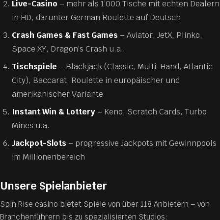
Live-Casino
– mehr als 1’000 Tische mit echten Dealern
in HD, darunter German Roulette auf Deutsch
Crash Games & Fast Games
– Aviator, JetX, Plinko,
Space XY, Dragon’s Crash u.a.
Tischspiele
– Blackjack (Classic, Multi-Hand, Atlantic
City), Baccarat, Roulette in europäischer und
amerikanischer Variante
Instant Win & Lottery
– Keno, Scratch Cards, Turbo
Mines u.a.
Jackpot-Slots
– progressive Jackpots mit Gewinnpools
im Millionenbereich
Unsere Spielanbieter
Spin Rise casino bietet Spiele von über 118 Anbietern – von
Branchenführern bis zu spezialisierten Studios: