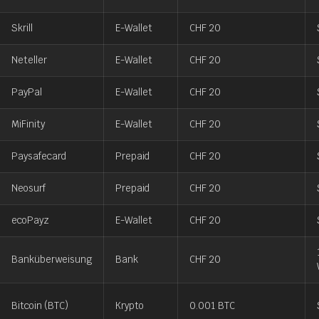
Skrill
E-Wallet
CHF 20
Neteller
E-Wallet
CHF 20
PayPal
E-Wallet
CHF 20
MiFinity
E-Wallet
CHF 20
Paysafecard
Prepaid
CHF 20
Neosurf
Prepaid
CHF 20
ecoPayz
E-Wallet
CHF 20
Banküberweisung
Bank
CHF 20
Bitcoin (BTC)
Krypto
0.001 BTC