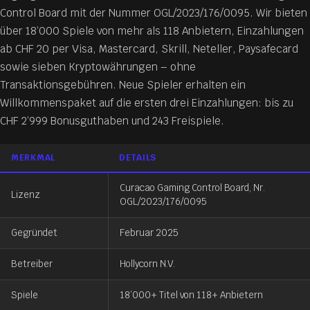
Control Board mit der Nummer OGL/2023/176/0095. Wir bieten
über 18’000 Spiele von mehr als 118 Anbietern, Einzahlungen
ab CHF 20 per Visa, Mastercard, Skrill, Neteller, Paysafecard
sowie sieben Kryptowährungen – ohne
Transaktionsgebühren. Neue Spieler erhalten ein
Willkommenspaket auf die ersten drei Einzahlungen: bis zu
CHF 2’999 Bonusguthaben und 243 Freispiele.
MERKMAL
DETAILS
Curacao Gaming Control Board, Nr.
Lizenz
OGL/2023/176/0095
Gegründet
Februar 2025
Betreiber
Hollycorn N.V.
Spiele
18’000+ Titel von 118+ Anbietern