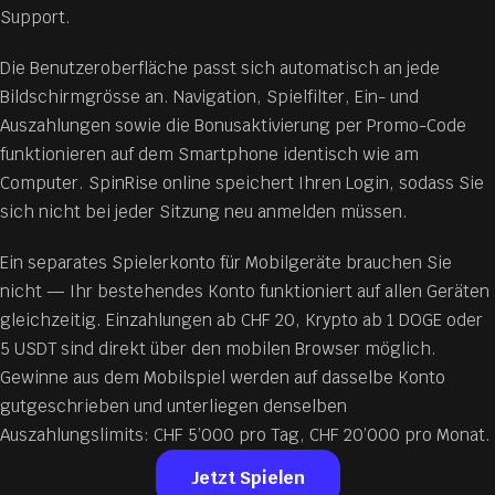
Support.
Die Benutzeroberfläche passt sich automatisch an jede
Bildschirmgrösse an. Navigation, Spielfilter, Ein- und
Auszahlungen sowie die Bonusaktivierung per Promo-Code
funktionieren auf dem Smartphone identisch wie am
Computer. SpinRise online speichert Ihren Login, sodass Sie
sich nicht bei jeder Sitzung neu anmelden müssen.
Ein separates Spielerkonto für Mobilgeräte brauchen Sie
nicht — Ihr bestehendes Konto funktioniert auf allen Geräten
gleichzeitig. Einzahlungen ab CHF 20, Krypto ab 1 DOGE oder
5 USDT sind direkt über den mobilen Browser möglich.
Gewinne aus dem Mobilspiel werden auf dasselbe Konto
gutgeschrieben und unterliegen denselben
Auszahlungslimits: CHF 5’000 pro Tag, CHF 20’000 pro Monat.
Jetzt Spielen