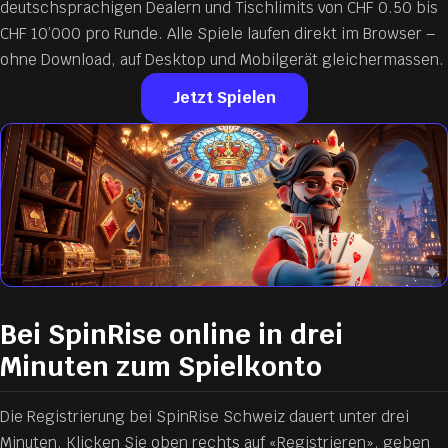
deutschsprachigen Dealern und Tischlimits von CHF 0.50 bis
CHF 10’000 pro Runde. Alle Spiele laufen direkt im Browser –
ohne Download, auf Desktop und Mobilgerät gleichermassen.
Jetzt Spielen
Bei SpinRise online in drei
Minuten zum Spielkonto
Die Registrierung bei SpinRise Schweiz dauert unter drei
Minuten. Klicken Sie oben rechts auf «Registrieren», geben