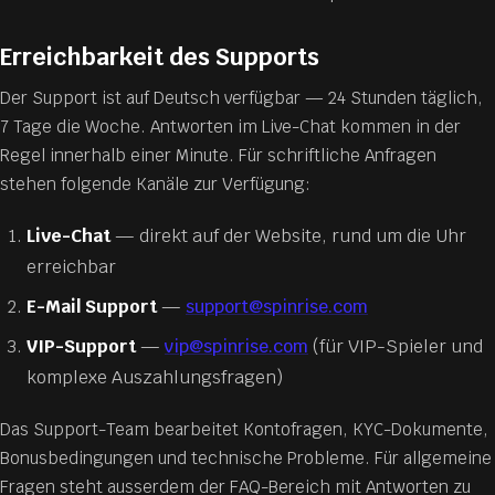
Erreichbarkeit des Supports
Der Support ist auf Deutsch verfügbar — 24 Stunden täglich,
7 Tage die Woche. Antworten im Live-Chat kommen in der
Regel innerhalb einer Minute. Für schriftliche Anfragen
stehen folgende Kanäle zur Verfügung:
Live-Chat
— direkt auf der Website, rund um die Uhr
erreichbar
E-Mail Support
—
support@spinrise.com
VIP-Support
—
vip@spinrise.com
(für VIP-Spieler und
komplexe Auszahlungsfragen)
Das Support-Team bearbeitet Kontofragen, KYC-Dokumente,
Bonusbedingungen und technische Probleme. Für allgemeine
Fragen steht ausserdem der FAQ-Bereich mit Antworten zu