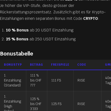
Je höher die VIP-Stufe, desto grösser der
Rückerstattungsprozentsatz. Zusätzlich gibt es für Krypto-
Einzahlungen einen separaten Bonus mit Code
CRYPTO
:
10 % Bonus
ab 20 USDT Einzahlung
25 % Bonus
ab 250 USDT Einzahlung
Bonustabelle
BONUSTYP
BETRAG
FREISPIELE
CODE
UM
1.
111 %
40x 
Einzahlung
bis CHF
111 FS
RISE
Ta
(Standard)
777
1.
125 %
Einzahlung
40x 
bis CHF
125 FS
RISE
(High
Ta
3’333