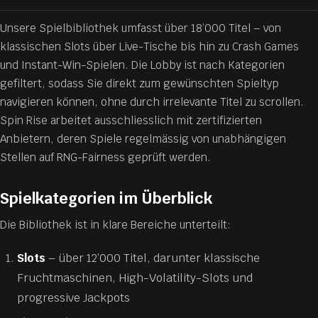
Unsere Spielbibliothek umfasst über 18’000 Titel – von
klassischen Slots über Live-Tische bis hin zu Crash Games
und Instant-Win-Spielen. Die Lobby ist nach Kategorien
gefiltert, sodass Sie direkt zum gewünschten Spieltyp
navigieren können, ohne durch irrelevante Titel zu scrollen.
Spin Rise arbeitet ausschliesslich mit zertifizierten
Anbietern, deren Spiele regelmässig von unabhängigen
Stellen auf RNG-Fairness geprüft werden.
Spielkategorien im Überblick
Die Bibliothek ist in klare Bereiche unterteilt:
Slots
– über 12’000 Titel, darunter klassische
Fruchtmaschinen, High-Volatility-Slots und
progressive Jackpots