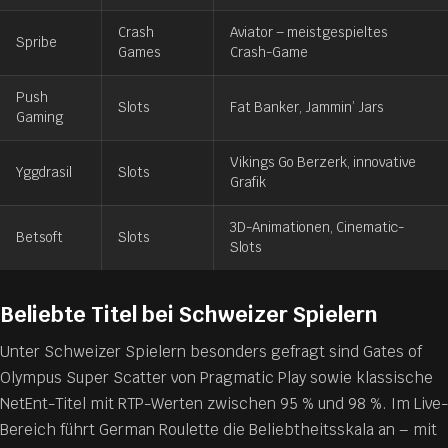
Crash
Aviator – meistgespieltes
Spribe
Games
Crash-Game
Push
Slots
Fat Banker, Jammin’ Jars
Gaming
Vikings Go Berzerk, innovative
Yggdrasil
Slots
Grafik
3D-Animationen, Cinematic-
Betsoft
Slots
Slots
Beliebte Titel bei Schweizer Spielern
Unter Schweizer Spielern besonders gefragt sind Gates of
Olympus Super Scatter von Pragmatic Play sowie klassische
NetEnt-Titel mit RTP-Werten zwischen 95 % und 98 %. Im Live-
Bereich führt German Roulette die Beliebtheitsskala an – mit