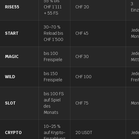
55 % bis
3.
RISE55
CHF 1’111
CHF 20
Ein
+ 55 FS
30–70 %
Jed
START
Reload bis
CHF 45
Mon
CHF 1’500
bis 100
Jed
MAGIC
CHF 30
Freispiele
Mit
bis 150
Jed
WILD
CHF 100
Freispiele
Frei
bis 100 FS
auf Spiel
SLOT
CHF 75
Mon
des
Monats
10–25 %
CRYPTO
auf Krypto-
20 USDT
Jed
Einzahlung